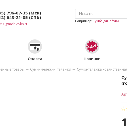
95) 796-07-35
(Мск)
12) 643-21-85
(СПб)
Например:
Тумба для обуви
kaz@meblavka.ru
Оплата
Новинки
венные товары
Сумки-тележки, тележки
Сумка-тележка хозяйственная
Су
(г
Ар
1