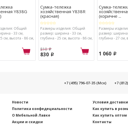
ележка
Сумка-тележка
Сумка-тележк
венная Y838G
хозяйственная Y838R
хозяйственна
)
(красная)
(коричне ...
изделия: Общий
Размеры изделия: Общий
Размеры издели
рина - 33 см,
размер: ширина - 33 см,
размер: ширина -
5 см, высота - 86 см,
глубина - 25 см, высота - 86 см,
глубина - 27 см, 
ина - 30 см,
Сумка: ширина - 30 см,
Сумка: ширина - 
0 см, высота - 45 см
глубина - 20 см, высота - 45 см
глубина - 18 см, 
810
p
1 060
830
p
p
+7 (495) 796-07-35 (Мск)
+7 (812
Новости
Условия доставк
Политика конфедециальности
Как купить в розн
О Мебельной Лавке
Как купить оптом
Акции и скидки
Контакты