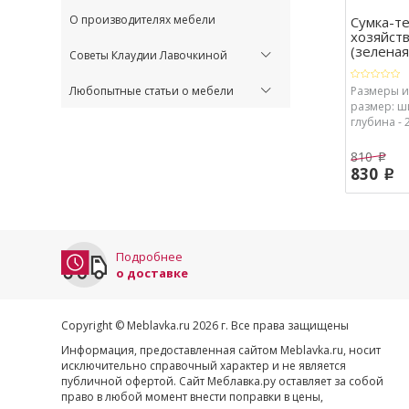
О производителях мебели
Сумка-т
хозяйст
(зеленая
Советы Клаудии Лавочкиной
Любопытные статьи о мебели
Размеры 
размер: ши
глубина - 2
Сумка: шир
глубина - 2
810
p
830
p
Подробнее
о доставке
Copyright © Meblavka.ru 2026 г. Все права защищены
Информация, предоставленная сайтом Meblavka.ru, носит
исключительно справочный характер и не является
публичной офертой. Сайт Меблавка.ру оставляет за собой
право в любой момент внести поправки в цены,