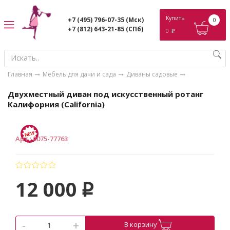
ose
Купить
+7 (495) 796-07-35
(Мск)
0
+7 (812) 643-21-85
(СПб)
0
p
Главная
Мебель для дачи и сада
Диваны садовые
Двухместный диван под искусственный ротанг
Калифорния (California)
Арт.
:
2075-77763
12 000
p
-
+
В корзину