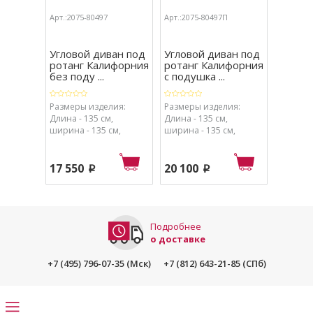
Арт.:2075-80497
Арт.:2075-80497П
Арт.:207
Угловой диван под
Угловой диван под
Вставк
ротанг Калифорния
ротанг Калифорния
дивану
без поду ...
с подушка ...
Калифо
Размеры изделия:
Размеры изделия:
Размеры
Длина - 135 см,
Длина - 135 см,
глубина 
ширина - 135 см,
ширина - 135 см,
ширина 
высота - 75 см, объём -
высота - 75 см, объём -
- 75 см.
0,35 м3. Размеры в
0,35 м3. Размеры в
упаковке
упаковке: 74 х 77 х 62
упаковке: 74 х 77 х 62
см.
17 550
20 100
5 100
p
p
см.
см.
Подробнее
о доставке
+7 (495) 796-07-35 (Мск)
+7 (812) 643-21-85 (СПб)