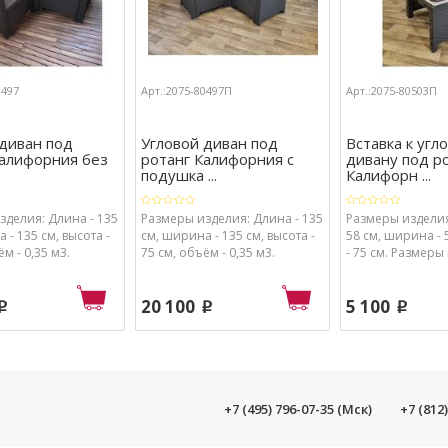
0497
Арт.:2075-80497П
Арт.:2075-80503П
 диван под
Угловой диван под
Вставка к угл
Калифорния без
ротанг Калифорния с
дивану под р
подушка ...
Калифорн ...
зделия: Длина - 135
Размеры изделия: Длина - 135
Размеры изделия
 - 135 см, высота -
см, ширина - 135 см, высота -
58 см, ширина - 
ём - 0,35 м3.
75 см, объём - 0,35 м3.
- 75 см. Размеры 
упаковке: 74 х 77 х
Размеры в упаковке: 74 х 77 х
х 78 х 57 см.
62 см.
20 100
5 100
p
p
p
+7 (495) 796-07-35 (Мск)
+7 (812