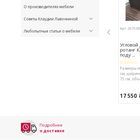
О производителях мебели
Советы Клаудии Лавочкиной
Арт.:2075-8
Любопытные статьи о мебели
Угловой
ротанг 
поду ...
Размеры и
см, ширина
75 см, объ
Размеры в 
62 см.
17 550
Подробнее
о доставке