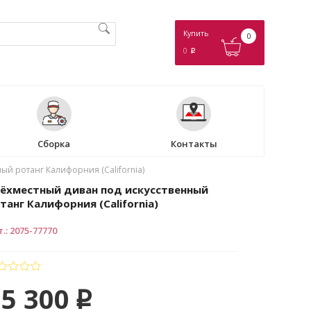
Купить
0
0
p
Сборка
Контакты
ый ротанг Калифорния (California)
ёхместный диван под искусственный
танг Калифорния (California)
т.
:
2075-77770
15 300
p