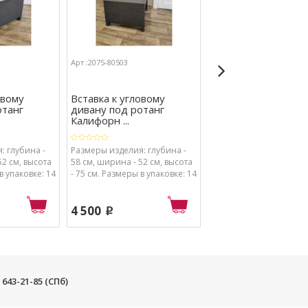
Арт.:2075-80503
Арт.:2075-77763-П
овому
Вставка к угловому
Двухместный дива
отанг
дивану под ротанг
Калифорния (Califor
Калифорн ...
п ...
: глубина -
Размеры изделия: глубина -
Размеры изделия (см):
52 см, высота
58 см, ширина - 52 см, высота
ширина - 121, глубина -
в упаковке: 14
- 75 см. Размеры в упаковке: 14
высота - 75.
х 78 х 57 см.
13 950
p
4 500
13 500
p
p
) 643-21-85 (СПб)