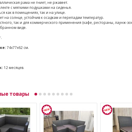
ллическая рама не гниет, не ржавеет.
плекте с мягкими подушками на сиденья.
ся как в помещениях, так и на улице.
ет на солнце, устойчив к осадкам и перепадам температур.
астного, так и для коммерческого применения (кафе, рестораны, лаунж-зон
обранном виде.
г.
ке:
74х77х62 см.
к:
12 месяцев.
мые товары