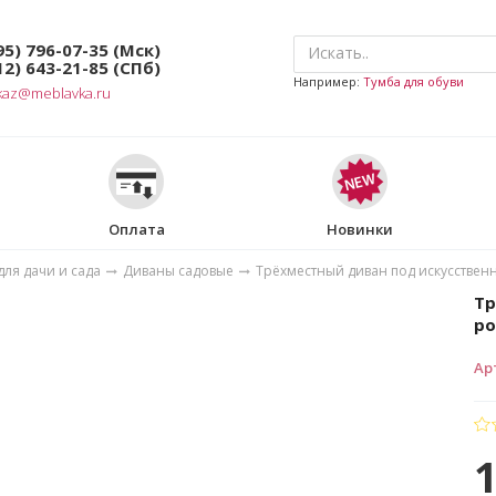
95) 796-07-35
(Мск)
12) 643-21-85
(СПб)
Например:
Тумба для обуви
kaz@meblavka.ru
Оплата
Новинки
ля дачи и сада
Диваны садовые
Трёхместный диван под искусственн
Тр
ро
Ар