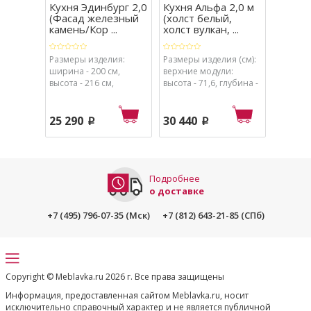
Кухня Эдинбург 2,0
Кухня Альфа 2,0 м
Кухня 
(Фасад железный
(холст белый,
белый/
камень/Кор ...
холст вулкан, ...
(столеш
Размеры изделия:
Размеры изделия (см):
Ширина 
ширина - 200 см,
верхние модули:
высота - 216 см,
высота - 71,6, глубина -
глубина - 60 см.
31,4 (без фасада - 29,8),
22 78
нижние модули:
высота - 82,6 (без
25 290
30 440
p
p
столешницы - 80),
глубина - 60 (без
столешницы - 45,8),
столешница: ширина -
200. Размеры изделия
Подробнее
(см): ширина - 200,
о доставке
высота - 216, глубина -
60.
+7 (495) 796-07-35 (Мск)
+7 (812) 643-21-85 (СПб)
Copyright © Meblavka.ru 2026 г. Все права защищены
Информация, предоставленная сайтом Meblavka.ru, носит
исключительно справочный характер и не является публичной