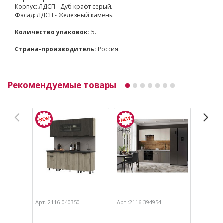
Корпус: ЛДСП - Дуб крафт серый.
Фасад: ЛДСП - Железный камень.
Количество упаковок:
5.
Страна-производитель:
Россия.
Рекомендуемые товары
Арт.:2116-040350
Арт.:2116-394954
Арт.:211