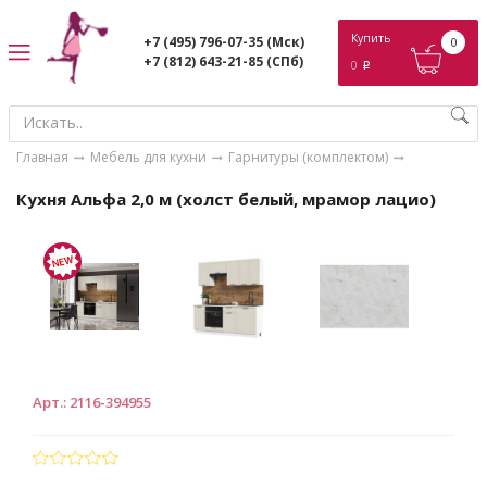
ose
Купить
+7 (495) 796-07-35
(Мск)
0
+7 (812) 643-21-85
(СПб)
0
p
Главная
Мебель для кухни
Гарнитуры (комплектом)
Кухня Альфа 2,0 м (холст белый, мрамор лацио)
Арт.
:
2116-394955