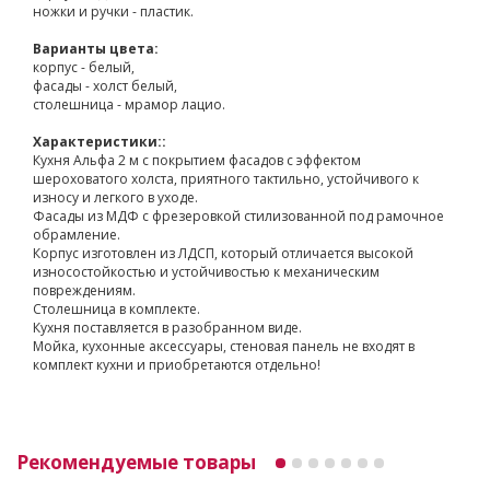
ножки и ручки - пластик.
Варианты цвета:
корпус - белый,
фасады - холст белый,
столешница - мрамор лацио.
Характеристики::
Кухня Альфа 2 м с покрытием фасадов с эффектом
шероховатого холста, приятного тактильно, устойчивого к
износу и легкого в уходе.
Фасады из МДФ с фрезеровкой стилизованной под рамочное
обрамление.
Корпус изготовлен из ЛДСП, который отличается высокой
износостойкостью и устойчивостью к механическим
повреждениям.
Столешница в комплекте.
Кухня поставляется в разобранном виде.
Мойка, кухонные аксессуары, стеновая панель не входят в
комплект кухни и приобретаются отдельно!
Рекомендуемые товары