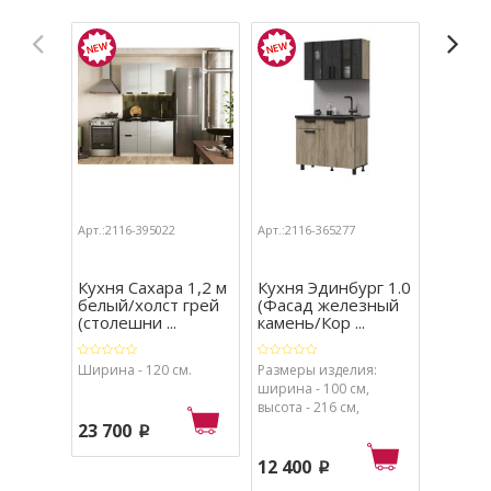
Арт.:2116-395022
Арт.:2116-365277
Арт.:211
Кухня Сахара 1,2 м
Кухня Эдинбург 1.0
Кухня 
белый/холст грей
(Фасад железный
(холст
(столешни ...
камень/Кор ...
мрамо
Ширина - 120 см.
Размеры изделия:
Размеры
ширина - 100 см,
верхние
высота - 216 см,
высота -
глубина - 60 см.
31,4 (бе
23 700
p
нижние
высота -
12 400
15 84
p
столешн