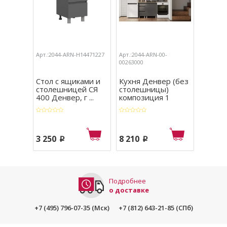
Арт.:2044-ARN-Н14471227
Арт.:2044-ARN-00-
Арт.:204
00263000
Стол с ящиками и
Кухня Денвер (без
Стол-р
столешницей СЯ
столешницы)
столе
400 Денвер, г ...
композиция 1
400 Ден
3 250
8 210
2 460
p
p
Подробнее
о доставке
+7 (495) 796-07-35 (Мск)
+7 (812) 643-21-85 (СПб)