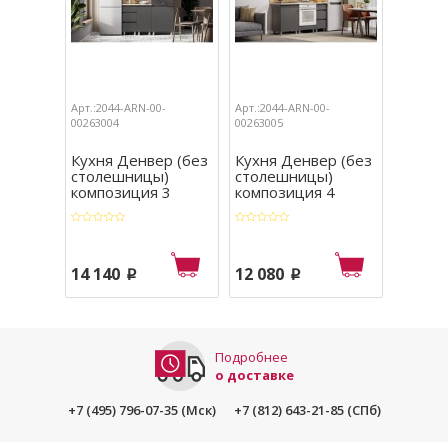
Арт.:2044-ARN-00-
Арт.:2044-ARN-00-
Арт.:204
00263004
00263005
00263012
Кухня Денвер (без
Кухня Денвер (без
Кухня 
столешницы)
столешницы)
столе
композиция 3
композиция 4
компо
14 140
12 080
25 90
p
p
Подробнее
о доставке
+7 (495) 796-07-35 (Мск)
+7 (812) 643-21-85 (СПб)