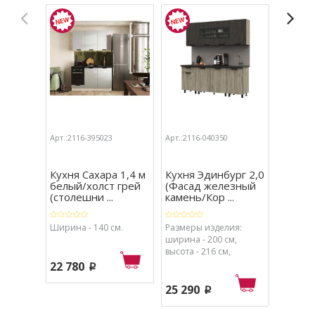
Арт.:2116-395023
Арт.:2116-040350
Арт.:211
Кухня Сахара 1,4 м
Кухня Эдинбург 2,0
Кухня 
белый/холст грей
(Фасад железный
белый
(столешни ...
камень/Кор ...
(столе
Ширина - 140 см.
Размеры изделия:
Ширина 
ширина - 200 см,
высота - 216 см,
глубина - 60 см.
22 780
25 12
p
25 290
p