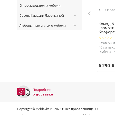
О производителях мебели
Арт.:2116-0
Советы Клаудии Лавочкиной
Комод 6
Любопытные статьи о мебели
Гармония
белфорт .
Размеры и
40 см, высо
глубина - 4
6 290
p
Подробнее
о доставке
Copyright © Meblavka.ru 2026 г. Все права защищены