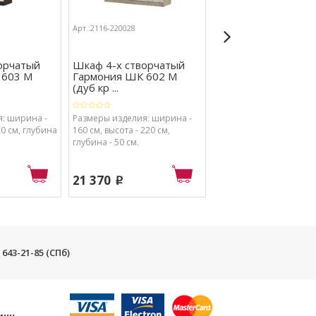
Арт.:2116-220028
Арт.:2116-290075
орчатый
Шкаф 4-х створчатый
Кровать Гармония
 603 М
Гармония ШК 602 М
КР-606 с ящиками
(дуб кр ...
(венге/белф ...
: ширина -
Размеры изделия: ширина -
Размеры изделия: шир
20 см, глубина
160 см, высота - 220 см,
125.2 см, высота - 78 см
глубина - 50 см.
глубина - 203.2 см.
21 370
9 850
p
p
) 643-21-85 (СПб)
и