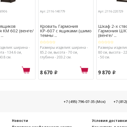
60906
Арт.:2116-140779
Арт.:2116-220729
 ящиков
Кровать Гармония
Шкаф 2-х ств
 КМ 602 (венге/
КР-607 с ящиками (шимо
Гармония ШК
..
темны ...
(венге/ ...
зделия: ширина -
Размеры изделия: ширина -
Размеры изделия
та - 134.6 см,
85.2 см, высота - 70 см,
80 см, высота - 2
0.8 см.
глубина - 203.2 см.
- 50 см.
8 670
9 870
p
p
+7 (495) 796-07-35 (Мск)
+7 (812
Новости
Условия доставк