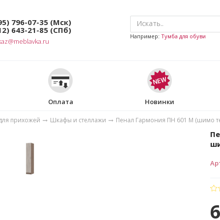
95) 796-07-35
(Мск)
12) 643-21-85
(СПб)
Например:
Тумба для обуви
kaz@meblavka.ru
Оплата
Новинки
для прихожей
Шкафы и стеллажи
Пенал Гармония ПН 601 М (шимо 
Пе
ши
Ар
6