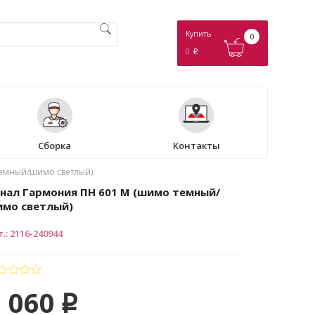
Купить
0
0
p
Сборка
Контакты
темный/шимо светлый)
нал Гармония ПН 601 М (шимо темный/
мо светлый)
т.
:
2116-240944
 060
p