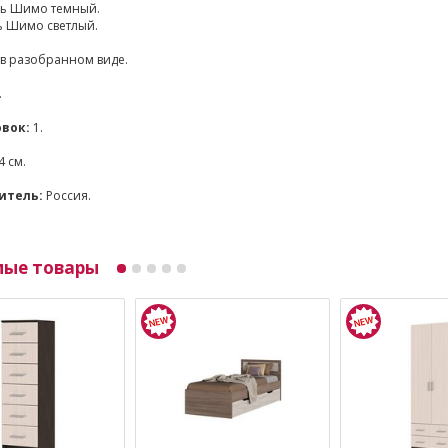
нь Шимо темный.
ь Шимо светлый.
 в разобранном виде.
.
вок:
1.
4 см.
итель:
Россия.
мые товары