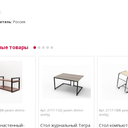
г.
итель:
Россия.
мые товары
608-yasen-shimo-
Арт.:2117-1122-yasen-shimo-
Арт.:2117-1508-yas
svetlyj
svetlyj
 настенный-
Стол журнальный Тегра
Стол компью