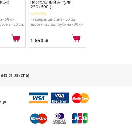
КС-6
настольный Ангули
подкатной СЛКС-3
250х600 ( ...
(ясень шим ...
 - 58 см,
Размеры: ширина - 60 см,
Размеры: ширина - 60 
лубина - 50 см.
высота - 25 см, глубина - 30 см.
высота - 75,5 см, глубин
см.
1 650
p
2 930
p
) 643-21-85 (СПб)
и
ицу