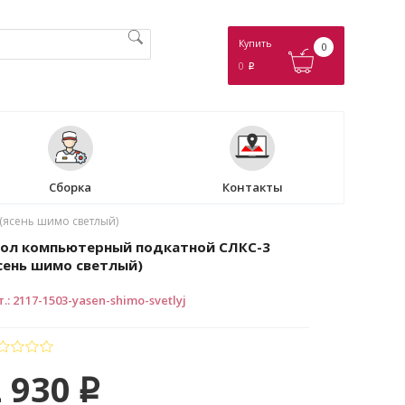
Купить
0
0
p
Сборка
Контакты
(ясень шимо светлый)
ол компьютерный подкатной СЛКС-3
сень шимо светлый)
т.
:
2117-1503-yasen-shimo-svetlyj
 930
p