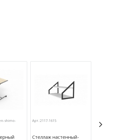
en-shimo-
Арт.:2117-1615
Арт.:2117-1503-yasen-shi
temnyj
терный
Стеллаж настенный-
Стол компьютерны