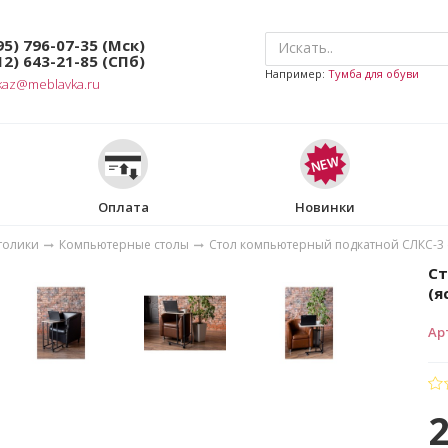
95) 796-07-35
(Мск)
12) 643-21-85
(СПб)
Например:
Тумба для обуви
kaz@meblavka.ru
Оплата
Новинки
толики
Компьютерные столы
Стол компьютерный подкатной СЛКС-3 
Ст
(я
Ар
2