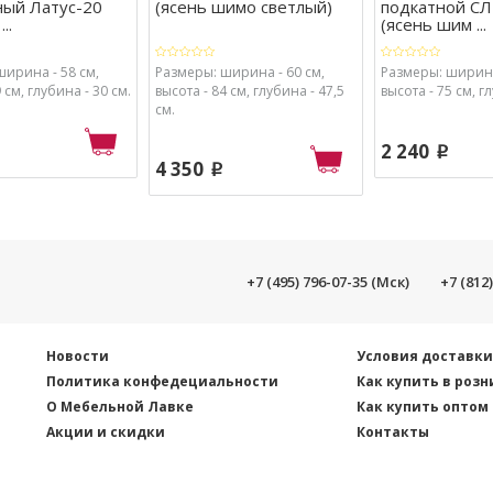
ный Латус-20
(ясень шимо светлый)
подкатной СЛ
..
(ясень шим ...
ширина - 58 см,
Размеры: ширина - 60 см,
Размеры: ширина
 см, глубина - 30 см.
высота - 84 см, глубина - 47,5
высота - 75 см, г
см.
2 240
p
4 350
p
+7 (495) 796-07-35 (Мск)
+7 (812
Новости
Условия доставк
Политика конфедециальности
Как купить в розн
О Мебельной Лавке
Как купить оптом
Акции и скидки
Контакты