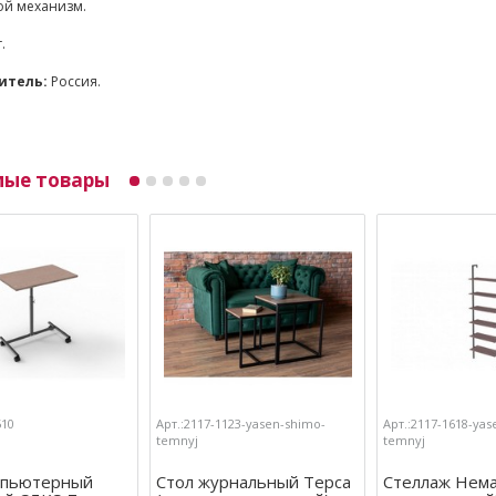
ой механизм.
г.
итель:
Россия.
мые товары
510
Арт.:2117-1123-yasen-shimo-
Арт.:2117-1618-yas
temnyj
temnyj
мпьютерный
Стол журнальный Терса
Стеллаж Нема