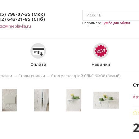
95) 796-07-35
(Мск)
12) 643-21-85
(СПб)
Например:
Тумба для обуви
kaz@meblavka.ru
Оплата
Новинки
толики
Столы-книжки
Стол раскладной СЛКС 60х38 (белый)
Ст
Ар
2