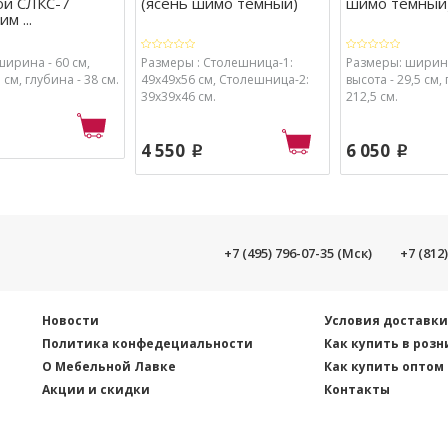
ой СЛКС-7
(ясень шимо темный)
шимо темный
м ...
ширина - 60 см,
Размеры : Столешница-1:
Размеры: ширина 
 см, глубина - 38 см.
49х49х56 см, Столешница-2:
высота - 29,5 см,
39х39х46 см.
212,5 см.
4 550
6 050
p
p
+7 (495) 796-07-35 (Мск)
+7 (812
Новости
Условия доставк
Политика конфедециальности
Как купить в розн
О Мебельной Лавке
Как купить оптом
Акции и скидки
Контакты