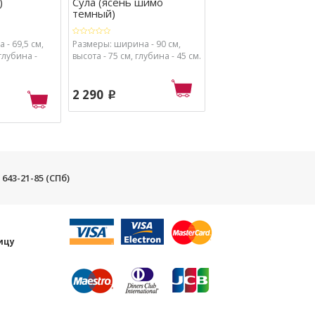
)
Сула (ясень шимо
(ясень шимо темн
темный)
- 69,5 см,
Размеры: ширина - 90 см,
Размеры: ширина - 54 
 глубина -
высота - 75 см, глубина - 45 см.
высота - 66 см, глубина 
2 290
4 550
p
p
) 643-21-85 (СПб)
и
ицу