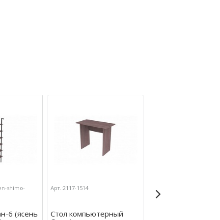
en-shimo-
Арт.:2117-1514
Арт.:2117-1124-yasen-shi
temnyj
н-6 (ясень
Стол компьютерный
Стол журнальный 