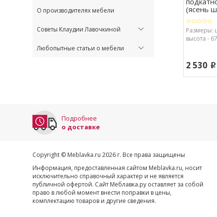
подкатн
(ясень ши
О производителях мебели
Советы Клаудии Лавочкиной
Размеры: 
высота - 67
Любопытные статьи о мебели
2 530
p
Подробнее
о доставке
Copyright © Meblavka.ru 2026 г. Все права защищены
Информация, предоставленная сайтом Meblavka.ru, носит
исключительно справочный характер и не является
публичной офертой. Сайт Меблавка.ру оставляет за собой
право в любой момент внести поправки в цены,
комплектацию товаров и другие сведения.