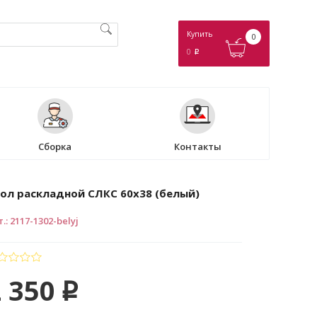
Купить
0
0
p
Сборка
Контакты
ол раскладной СЛКС 60х38 (белый)
т.
:
2117-1302-belyj
 350
p