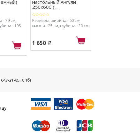
темный)
настольный Ангули
(ясень шимо светл
250х600 ( ...
 - 79 см,
Размеры: ширина - 60 см,
Размеры: ширина - 60,5
лубина - 195
высота - 25 см, глубина - 30 см.
высота - 79 см, глубина 
1 650
4 370
p
p
) 643-21-85 (СПб)
и
ицу