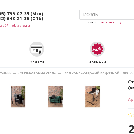
95) 796-07-35
(Мск)
12) 643-21-85
(СПб)
Например:
Тумба для обуви
kaz@meblavka.ru
Оплата
Новинки
толики
Компьютерные столы
Стол компьютерный подкатной СЛКС-6 
Ст
(я
Ар
2