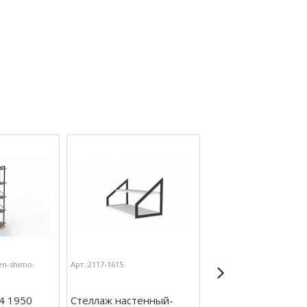
en-shimo-
Арт.:2117-1615
Арт.:2117-1603-yasen-shi
svetlyj
4 1950
Стеллаж настенный-
Стеллаж СЛС-1-80