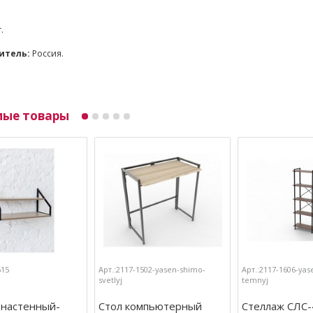
г.
итель:
Россия.
мые товары
615
Арт.:2117-1502-yasen-shimo-
Арт.:2117-1606-yas
svetlyj
temnyj
 настенный-
Стол компьютерный
Стеллаж СЛС-