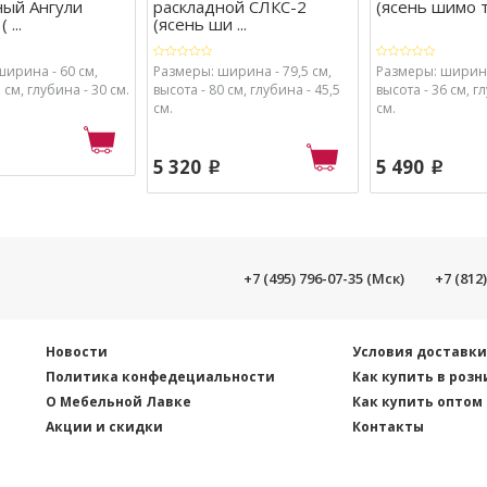
ный Ангули
раскладной СЛКС-2
(ясень шимо 
 ...
(ясень ши ...
ширина - 60 см,
Размеры: ширина - 79,5 см,
Размеры: ширина
 см, глубина - 30 см.
высота - 80 см, глубина - 45,5
высота - 36 см, г
см.
см.
5 320
5 490
p
p
+7 (495) 796-07-35 (Мск)
+7 (812
Новости
Условия доставк
Политика конфедециальности
Как купить в розн
О Мебельной Лавке
Как купить оптом
Акции и скидки
Контакты