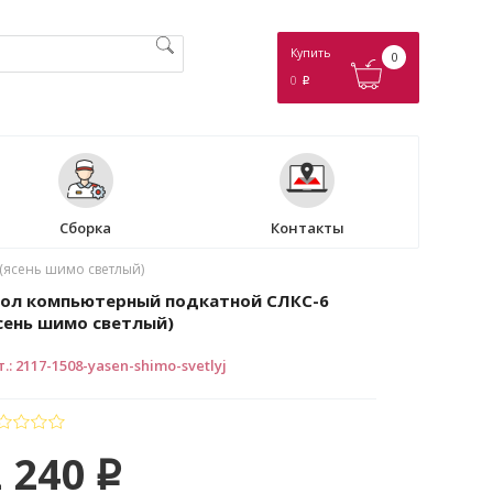
Купить
0
0
p
Сборка
Контакты
(ясень шимо светлый)
ол компьютерный подкатной СЛКС-6
сень шимо светлый)
т.
:
2117-1508-yasen-shimo-svetlyj
 240
p