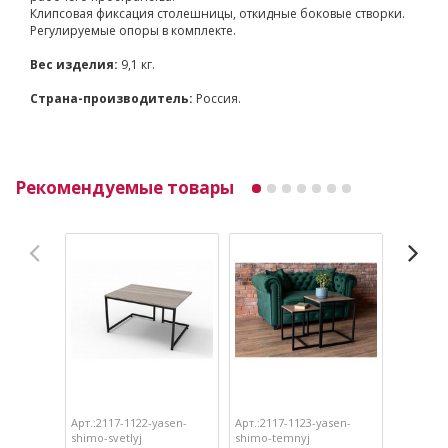
Клипсовая фиксация столешницы, откидные боковые створки.
Регулируемые опоры в комплекте.
Вес изделия:
9,1 кг.
Страна-производитель:
Россия.
Рекомендуемые товары
Арт.:2117-1122-yasen-
Арт.:2117-1123-yasen-
Арт.:211
shimo-svetlyj
shimo-temnyj
shimo-sv