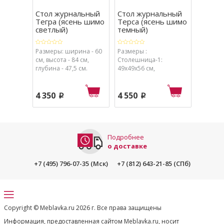
Стол журнальный
Стол журнальный
Стол С
Тегра (ясень шимо
Терса (ясень шимо
(ясен
светлый)
темный)
светлы
Размеры: ширина - 60
Размеры :
Размеры
см, высота - 84 см,
Столешница-1:
см, высо
глубина - 47,5 см.
49х49х56 см,
глубина 
Столешница-2:
39х39х46 см.
4 350
4 550
4 830
p
p
Подробнее
о доставке
+7 (495) 796-07-35 (Мск)
+7 (812) 643-21-85 (СПб)
Copyright © Meblavka.ru 2026 г. Все права защищены
Информация, предоставленная сайтом Meblavka.ru, носит