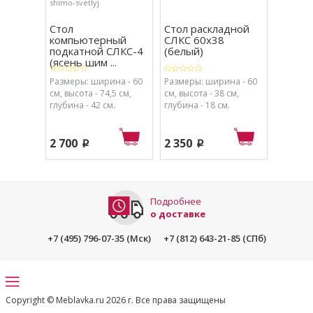
shimo-svetlyj
Стол
Стол раскладной
Стол С
компьютерный
СЛКС 60х38
(белый
подкатной СЛКС-4
(белый)
(ясень шим ...
Размеры: ширина - 60
Размеры: ширина - 60
Размеры
см, высота - 74,5 см,
см, высота - 38 см,
см, высо
глубина - 42 см.
глубина - 18 см.
глубина 
2 700
2 350
4 830
p
p
Подробнее
о доставке
+7 (495) 796-07-35 (Мск)
+7 (812) 643-21-85 (СПб)
Copyright © Meblavka.ru 2026 г. Все права защищены