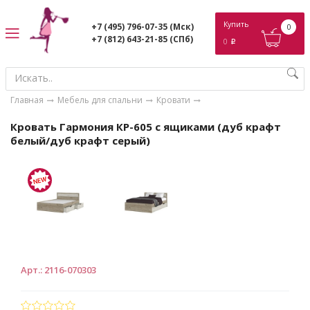
ose
Купить
+7 (495) 796-07-35
(Мск)
0
+7 (812) 643-21-85
(СПб)
0
p
Главная
Мебель для спальни
Кровати
Кровать Гармония КР-605 с ящиками (дуб крафт
белый/дуб крафт серый)
Арт.
:
2116-070303