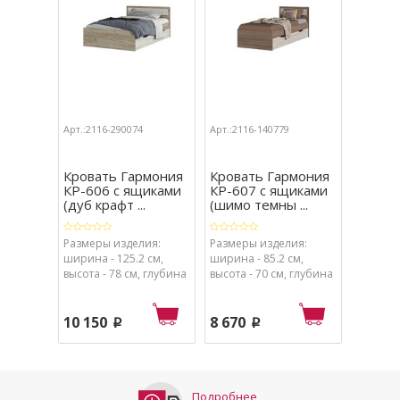
Арт.:2116-290074
Арт.:2116-140779
Арт.:211
Кровать Гармония
Кровать Гармония
Крова
КР-606 с ящиками
КР-607 с ящиками
КР 602
(дуб крафт ...
(шимо темны ...
белфо
Размеры изделия:
Размеры изделия:
Размеры
ширина - 125.2 см,
ширина - 85.2 см,
ширина 
высота - 78 см, глубина
высота - 70 см, глубина
высота -
- 203.2 см.
- 203.2 см.
- 203.2 с
10 150
8 670
7 660
p
p
Подробнее