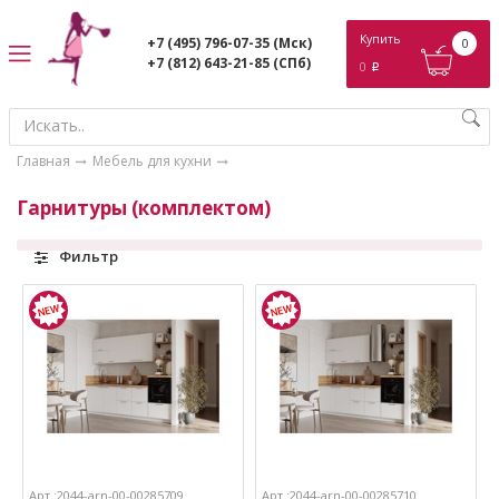
ose
Купить
+7 (495) 796-07-35
(Мск)
0
+7 (812) 643-21-85
(СПб)
0
p
Главная
Мебель для кухни
Гарнитуры (комплектом)
Фильтр
Арт.:2044-arn-00-00285709
Арт.:2044-arn-00-00285710