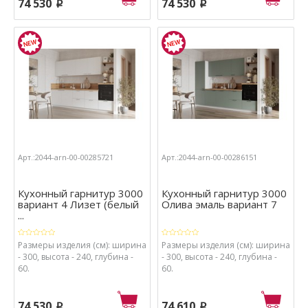
74 530
74 530
p
p
Арт.:2044-arn-00-00285721
Арт.:2044-arn-00-00286151
Кухонный гарнитур 3000
Кухонный гарнитур 3000
вариант 4 Лизет (белый
Олива эмаль вариант 7
...
Размеры изделия (см): ширина
Размеры изделия (см): ширина
- 300, высота - 240, глубина -
- 300, высота - 240, глубина -
60.
60.
74 530
74 610
p
p