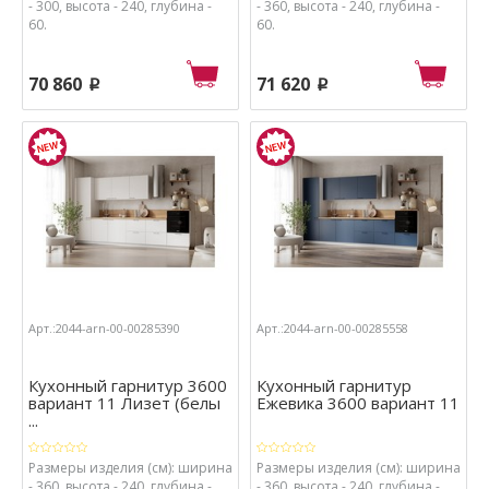
- 300, высота - 240, глубина -
- 360, высота - 240, глубина -
60.
60.
70 860
71 620
p
p
Арт.:2044-arn-00-00285390
Арт.:2044-arn-00-00285558
Кухонный гарнитур 3600
Кухонный гарнитур
вариант 11 Лизет (белы
Ежевика 3600 вариант 11
...
Размеры изделия (см): ширина
Размеры изделия (см): ширина
- 360, высота - 240, глубина -
- 360, высота - 240, глубина -