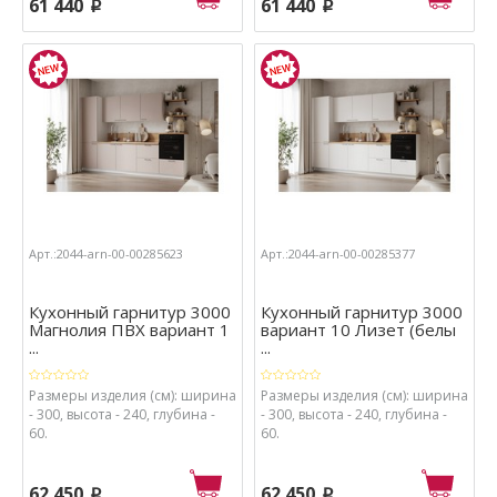
61 440
61 440
p
p
Арт.:2044-arn-00-00285623
Арт.:2044-arn-00-00285377
Кухонный гарнитур 3000
Кухонный гарнитур 3000
Магнолия ПВХ вариант 1
вариант 10 Лизет (белы
...
...
Размеры изделия (см): ширина
Размеры изделия (см): ширина
- 300, высота - 240, глубина -
- 300, высота - 240, глубина -
60.
60.
62 450
62 450
p
p