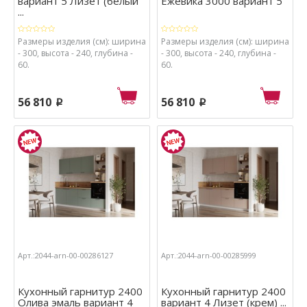
вариант 5 Лизет (белый
Ежевика 3000 вариант 5
...
Размеры изделия (см): ширина
Размеры изделия (см): ширина
- 300, высота - 240, глубина -
- 300, высота - 240, глубина -
60.
60.
56 810
56 810
p
p
Арт.:2044-arn-00-00286127
Арт.:2044-arn-00-00285999
Кухонный гарнитур 2400
Кухонный гарнитур 2400
Олива эмаль вариант 4
вариант 4 Лизет (крем) ...