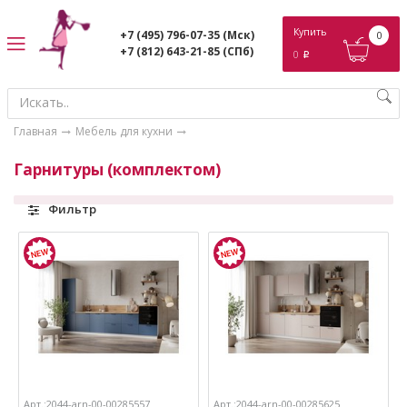
ose
Купить
+7 (495) 796-07-35
(Мск)
0
+7 (812) 643-21-85
(СПб)
0
p
Главная
Мебель для кухни
Гарнитуры (комплектом)
Фильтр
Арт.:2044-arn-00-00285557
Арт.:2044-arn-00-00285625