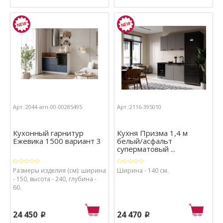
Арт.:2044-arn-00-00285495
Арт.:2116-395010
Кухонный гарнитур
Кухня Призма 1,4 м
Ежевика 1500 вариант 3
белый/асфальт
суперматовый ...
Размеры изделия (см): ширина
Ширина - 140 см.
- 150, высота - 240, глубина -
60.
24 450
24 470
p
p