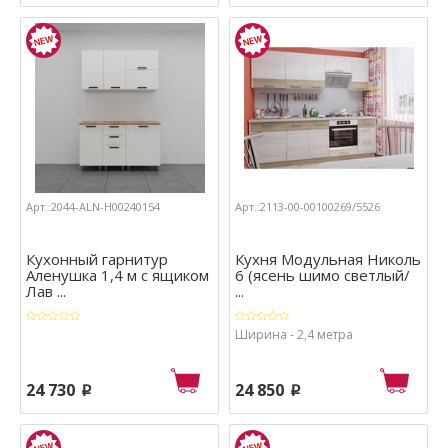
Арт.:2044-ALN-Н00240154
Арт.:2113-00-00100269/5526
Кухонный гарнитур
Кухня Модульная Николь
Аленушка 1,4 м с ящиком
6 (ясень шимо светлый/
Лав ...
...
Ширина - 2,4 метра
24 730
24 850
p
p