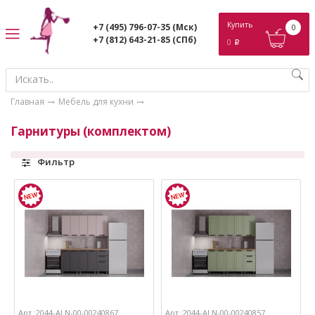
ose
Купить
+7 (495) 796-07-35
(Мск)
0
+7 (812) 643-21-85
(СПб)
0
p
Главная
Мебель для кухни
Гарнитуры (комплектом)
Фильтр
Арт.:2044-ALN-00-00240867
Арт.:2044-ALN-00-00240857