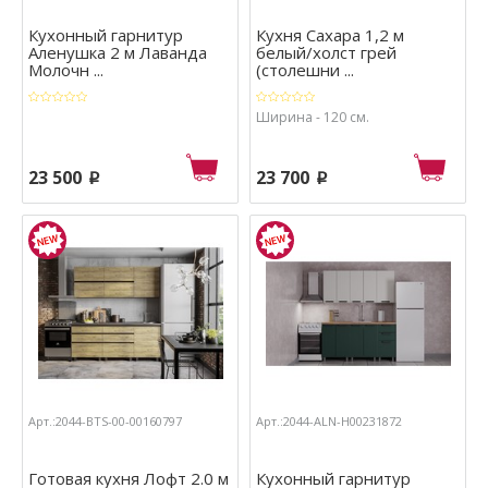
Кухонный гарнитур
Кухня Сахара 1,2 м
Аленушка 2 м Лаванда
белый/холст грей
Молочн ...
(столешни ...
Ширина - 120 см.
23 500
23 700
p
p
Арт.:2044-BTS-00-00160797
Арт.:2044-ALN-Н00231872
Готовая кухня Лофт 2.0 м
Кухонный гарнитур