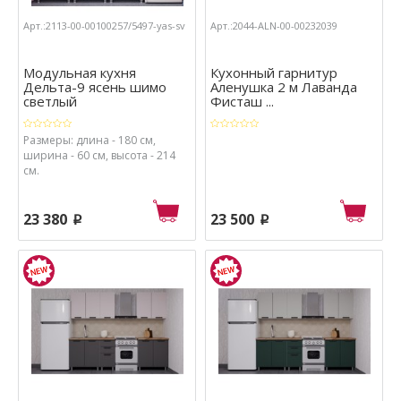
Арт.:2113-00-00100257/5497-yas-sv
Арт.:2044-ALN-00-00232039
Модульная кухня
Кухонный гарнитур
Дельта-9 ясень шимо
Аленушка 2 м Лаванда
светлый
Фисташ ...
Размеры: длина - 180 см,
ширина - 60 см, высота - 214
см.
23 380
23 500
p
p