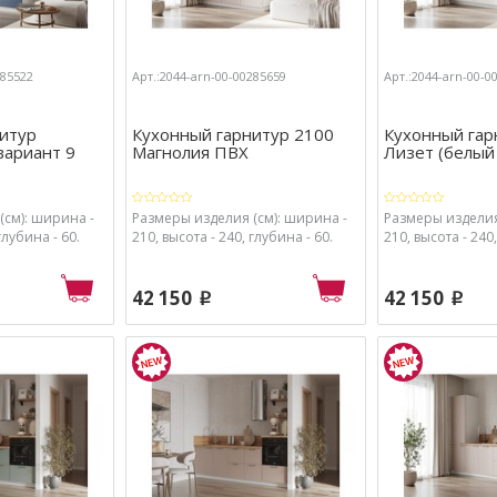
285522
Арт.:2044-arn-00-00285659
Арт.:2044-arn-00-0
итур
Кухонный гарнитур 2100
Кухонный гар
вариант 9
Магнолия ПВХ
Лизет (белый 
(см): ширина -
Размеры изделия (см): ширина -
Размеры изделия
глубина - 60.
210, высота - 240, глубина - 60.
210, высота - 240,
42 150
42 150
p
p