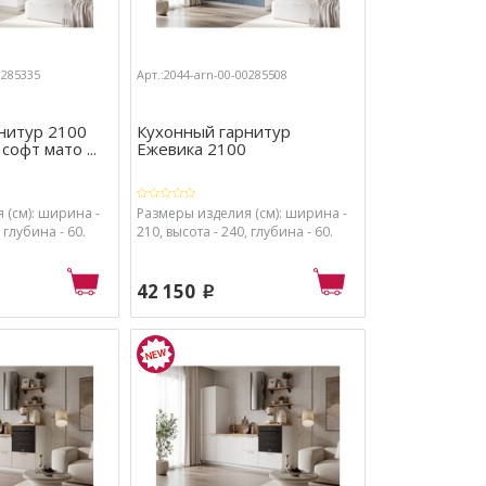
0285335
Арт.:2044-arn-00-00285508
нитур 2100
Кухонный гарнитур
софт мато ...
Ежевика 2100
 (см): ширина -
Размеры изделия (см): ширина -
 глубина - 60.
210, высота - 240, глубина - 60.
42 150
p