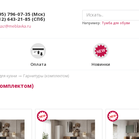
95) 796-07-35
(Мск)
12) 643-21-85
(СПб)
Например:
Тумба для обуви
kaz@meblavka.ru
Оплата
Новинки
для кухни
Гарнитуры (комплектом)
комплектом)