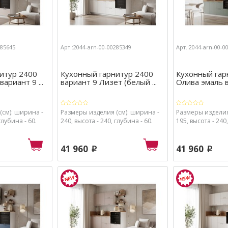
285645
Арт.:2044-arn-00-00285349
Арт.:2044-arn-00-0
итур 2400
Кухонный гарнитур 2400
Кухонный гар
ариант 9 ...
вариант 9 Лизет (белый ...
Олива эмаль 
(см): ширина -
Размеры изделия (см): ширина -
Размеры изделия
глубина - 60.
240, высота - 240, глубина - 60.
195, высота - 240,
41 960
41 960
p
p