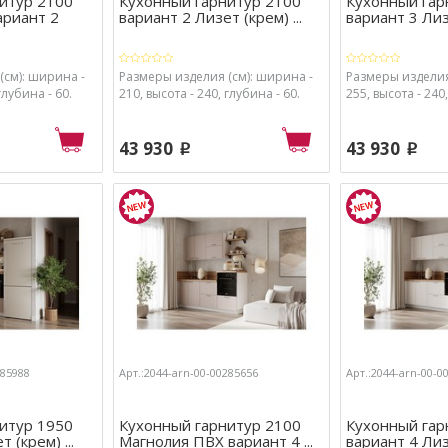
итур 2100
Кухонный гарнитур 2100
Кухонный гар
ариант 2
вариант 2 Лизет (крем) ...
вариант 3 Лизе
(см): ширина -
Размеры изделия (см): ширина -
Размеры изделия
глубина - 60.
210, высота - 240, глубина - 60.
255, высота - 240,
43 930
43 930
p
p
285988
Арт.:2044-arn-00-00285656
Арт.:2044-arn-00-0
итур 1950
Кухонный гарнитур 2100
Кухонный гар
 (крем) ...
Магнолия ПВХ вариант 4 ...
вариант 4 Лизе