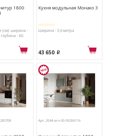
нитур 1800
Кухня модульная Монако 3
)
 (см): ширина -
Ширина - 3,6 метра
 глубина - 60.
43 650
p
0285708
Арт.:2044-arn-00-00286116