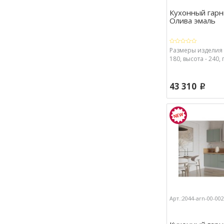
Кухонный гарн
Олива эмаль
Размеры изделия 
180, высота - 240, 
43 310
p
Арт.:2044-arn-00-00