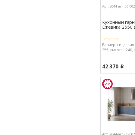
Арт.:2044-arn-00-00
Кухонный гарн
Ежевика 2550 
Размеры изделия 
255, высота - 240, 
42 370
p
Арт.:2044-arn-00-00