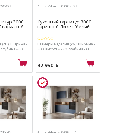
0285627
Арт.:2044-arn-00-00285373
нитур 3000
Кухонный гарнитур 3000
вариант 6 ...
вариант 6 Лизет (белый ...
 (см): ширина -
Размеры изделия (см): ширина -
 глубина - 60.
300, высота - 240, глубина - 60.
42 950
p
0285345
Арт.:2044-arn-00-00285518