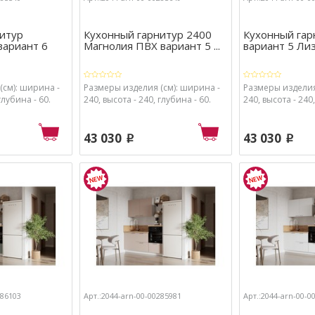
итур
Кухонный гарнитур 2400
Кухонный гар
вариант 6
Магнолия ПВХ вариант 5 ...
вариант 5 Лизе
(см): ширина -
Размеры изделия (см): ширина -
Размеры изделия
глубина - 60.
240, высота - 240, глубина - 60.
240, высота - 240,
43 030
43 030
p
p
286103
Арт.:2044-arn-00-00285981
Арт.:2044-arn-00-0