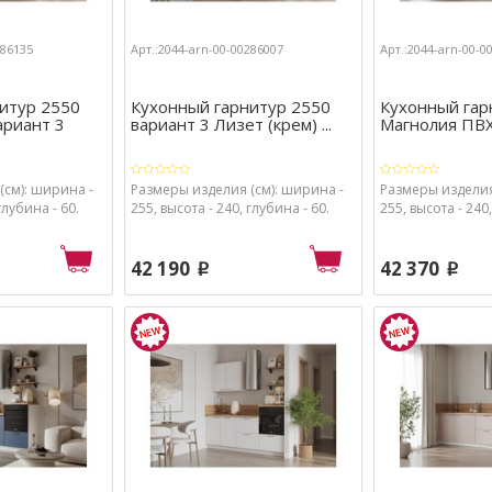
286135
Арт.:2044-arn-00-00286007
Арт.:2044-arn-00-0
итур 2550
Кухонный гарнитур 2550
Кухонный гар
ариант 3
вариант 3 Лизет (крем) ...
Магнолия ПВХ 
(см): ширина -
Размеры изделия (см): ширина -
Размеры изделия
глубина - 60.
255, высота - 240, глубина - 60.
255, высота - 240,
42 190
42 370
p
p