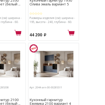
нитур 2550
Кухонный гарнитур 1950
т (белый ...
Олива эмаль вариант 5
 (см): ширина -
Размеры изделия (см): ширина -
 глубина - 60.
195, высота - 240, глубина - 60.
44 200
p
0285338
Арт.:2044-arn-00-00285511
нитур 2100
Кухонный гарнитур
т (белый ...
Ежевика 2100 вариант 4