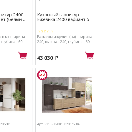
нитур 2400
Кухонный гарнитур
т (белый ...
Ежевика 2400 вариант 5
 (см): ширина -
Размеры изделия (см): ширина -
 глубина - 60.
240, высота - 240, глубина - 60.
43 030
p
0285681
Арт.:2113-00-00100281/5506