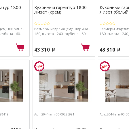
итур 1800
Кухонный гарнитур 1800
Кухонный гар
Лизет (крем)
Лизет (белый
(см): ширина -
Размеры изделия (см): ширина -
Размеры изделия
глубина - 60.
180, высота - 240, глубина - 60.
180, высота - 240,
43 310
43 310
p
p
286119
Арт.:2044-arn-00-00285991
Арт.:2044-arn-00-0