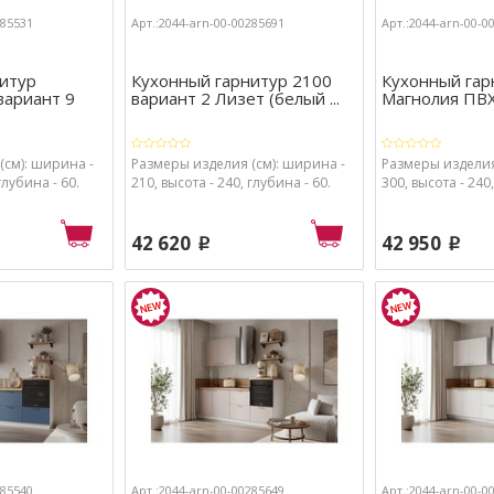
285531
Арт.:2044-arn-00-00285691
Арт.:2044-arn-00-0
итур
Кухонный гарнитур 2100
Кухонный гар
вариант 9
вариант 2 Лизет (белый ...
Магнолия ПВХ 
(см): ширина -
Размеры изделия (см): ширина -
Размеры изделия
глубина - 60.
210, высота - 240, глубина - 60.
300, высота - 240,
42 620
42 950
p
p
285540
Арт.:2044-arn-00-00285649
Арт.:2044-arn-00-0