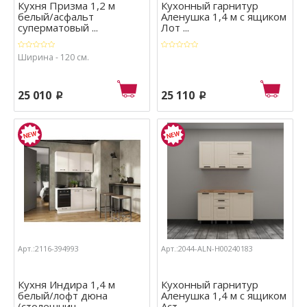
Кухня Призма 1,2 м
Кухонный гарнитур
белый/асфальт
Аленушка 1,4 м с ящиком
суперматовый ...
Лот ...
Ширина - 120 см.
25 010
25 110
p
p
Арт.:2116-394993
Арт.:2044-ALN-Н00240183
Кухня Индира 1,4 м
Кухонный гарнитур
белый/лофт дюна
Аленушка 1,4 м с ящиком
(столешниц ...
Аст ...