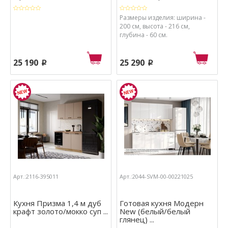
Размеры изделия: ширина -
200 см, высота - 216 см,
глубина - 60 см.
25 190
25 290
p
p
Арт.:2116-395011
Арт.:2044-SVM-00-00221025
Кухня Призма 1,4 м дуб
Готовая кухня Модерн
крафт золото/мокко суп ...
New (белый/белый
глянец) ...