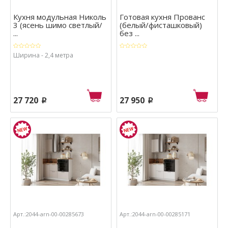
Кухня модульная Николь
Готовая кухня Прованс
3 (ясень шимо светлый/
(белый/фисташковый)
...
без ...
Ширина - 2,4 метра
27 720
27 950
p
p
Арт.:2044-arn-00-00285673
Арт.:2044-arn-00-00285171