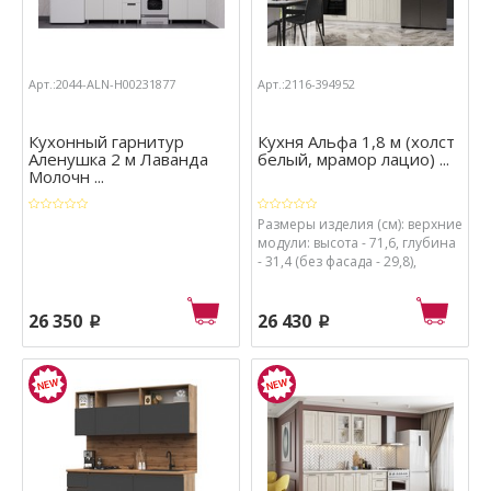
Арт.:2044-ALN-Н00231877
Арт.:2116-394952
Кухонный гарнитур
Кухня Альфа 1,8 м (холст
Аленушка 2 м Лаванда
белый, мрамор лацио) ...
Молочн ...
Размеры изделия (см): верхние
модули: высота - 71,6, глубина
- 31,4 (без фасада - 29,8),
нижние модули: высота - 82,6
(без столешницы - 80), глубина
- 60 (без столешницы - 45,8),
26 350
26 430
p
p
столешница: ширина - 180.
Размеры изделия (см): ширина
- 180, высота - 216, глубина -
60.