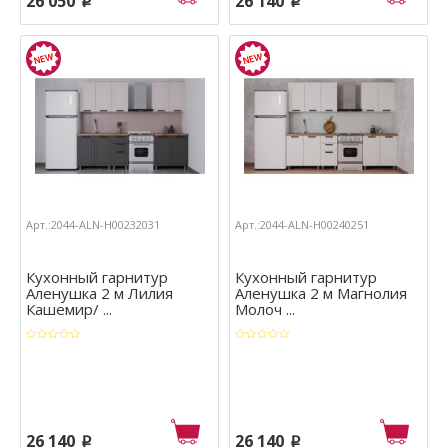
26 050
26 140
p
p
Арт.:2044-ALN-Н00232031
Арт.:2044-ALN-Н00240251
Кухонный гарнитур
Кухонный гарнитур
Аленушка 2 м Лилия
Аленушка 2 м Магнолия
Кашемир/ ...
Молоч ...
26 140
26 140
p
p