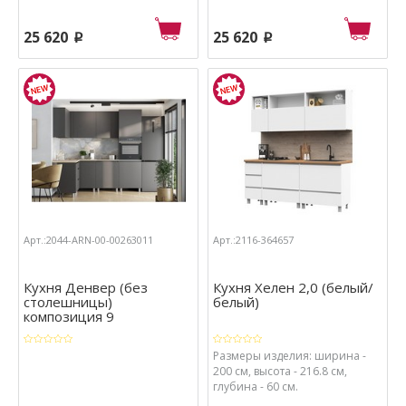
25 620
25 620
p
p
Арт.:2044-ARN-00-00263011
Арт.:2116-364657
Кухня Денвер (без
Кухня Хелен 2,0 (белый/
столешницы)
белый)
композиция 9
Размеры изделия: ширина -
200 см, высота - 216.8 см,
глубина - 60 см.