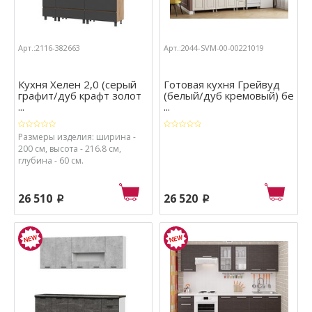
Арт.:2116-382663
Арт.:2044-SVM-00-00221019
Кухня Хелен 2,0 (серый
Готовая кухня Грейвуд
графит/дуб крафт золот
(белый/дуб кремовый) бе
...
...
Размеры изделия: ширина -
200 см, высота - 216.8 см,
глубина - 60 см.
26 510
26 520
p
p