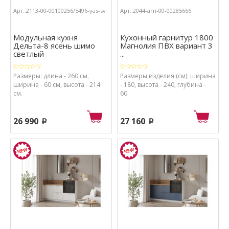
Арт.:2113-00-00100256/5496-yas-sv
Арт.:2044-arn-00-00285666
Модульная кухня
Кухонный гарнитур 1800
Дельта-8 ясень шимо
Магнолия ПВХ вариант 3
светлый
...
Размеры: длина - 260 см,
Размеры изделия (см): ширина
ширина - 60 см, высота - 214
- 180, высота - 240, глубина -
см.
60.
26 990
27 160
p
p