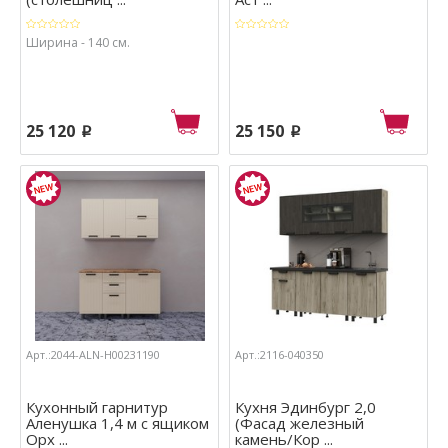
Ширина - 140 см.
25 120
25 150
p
p
Арт.:2044-ALN-Н00231190
Арт.:2116-040350
Кухонный гарнитур
Кухня Эдинбург 2,0
Аленушка 1,4 м с ящиком
(Фасад железный
Орх ...
камень/Кор ...