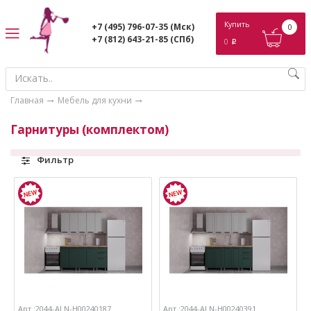
ose
Купить
+7 (495) 796-07-35
(Мск)
0
+7 (812) 643-21-85
(СПб)
0
p
Главная
Мебель для кухни
Гарнитуры (комплектом)
Фильтр
Арт.:2044-ALN-Н00240187
Арт.:2044-ALN-Н00240391