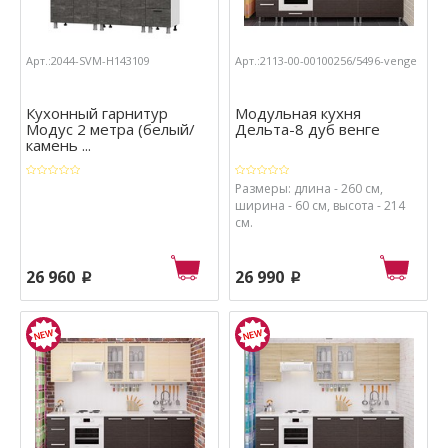
Арт.:2044-SVM-Н143109
Арт.:2113-00-00100256/5496-venge
Кухонный гарнитур
Модульная кухня
Модус 2 метра (белый/
Дельта-8 дуб венге
камень ...
Размеры: длина - 260 см,
ширина - 60 см, высота - 214
см.
26 960
26 990
p
p