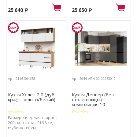
25 640
25 650
p
p
Арт.:2116-364658
Арт.:2044-ARN-00-00263012
Кухня Хелен 2,0 (дуб
Кухня Денвер (без
крафт золото/белый)
столешницы)
композиция 10
Размеры изделия: ширина -
200 см, высота - 216.8 см,
глубина - 60 см.