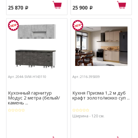
25 870
25 900
p
p
Арт.:2044-SVM-Н143110
Арт.:2116-395009
Кухонный гарнитур
Кухня Призма 1,2 м дуб
Модус 2 метра (белый/
крафт золото/мокко суп ...
камень ...
Ширина - 120 см.