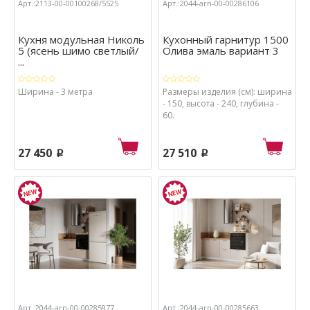
Арт.:2113-00-00100268/5525
Арт.:2044-arn-00-00286106
Кухня модульная Николь
Кухонный гарнитур 1500
5 (ясень шимо светлый/
Олива эмаль вариант 3
...
Ширина - 3 метра
Размеры изделия (см): ширина
- 150, высота - 240, глубина -
60.
27 450
27 510
p
p
Арт.:2044-arn-00-00285977
Арт.:2044-arn-00-00285663