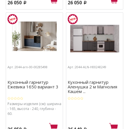
26 050
26 050
p
p
Арт.:2044-arn-00-00285498
Арт.:2044-ALN-Н00240249
Кухонный гарнитур
Кухонный гарнитур
Ежевика 1650 вариант 3
Аленушка 2 м Магнолия
Кашем ...
Размеры изделия (см): ширина
- 165, высота - 240, глубина -
60.