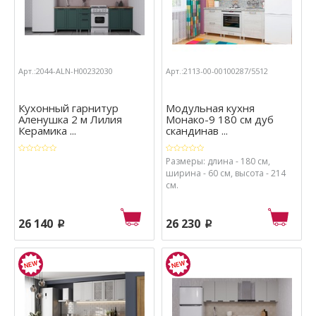
Арт.:2044-ALN-Н00232030
Арт.:2113-00-00100287/5512
Кухонный гарнитур
Модульная кухня
Аленушка 2 м Лилия
Монако-9 180 см дуб
Керамика ...
скандинав ...
Размеры: длина - 180 см,
ширина - 60 см, высота - 214
см.
26 140
26 230
p
p